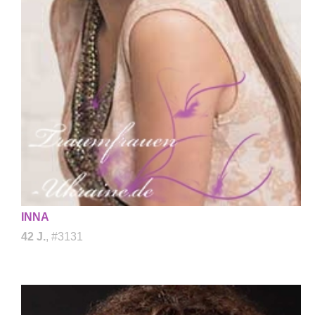
INNA
42 J.
, #3131