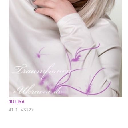
JULIYA
41 J.
, #3127