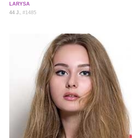
LARYSA
44 J.
, #1485