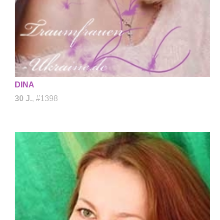
DINA
30 J.
, #1398