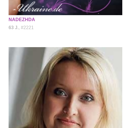
NADEZHDA
63 J.
, #2221