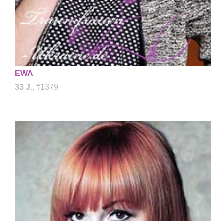
EWA
33 J.
, #1379