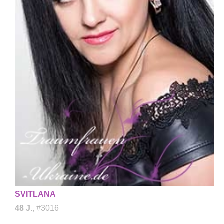
SVITLANA
48 J.
, #3016