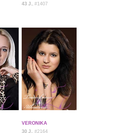
43 J.
, #1407
VERONIKA
30 J.
, #2164