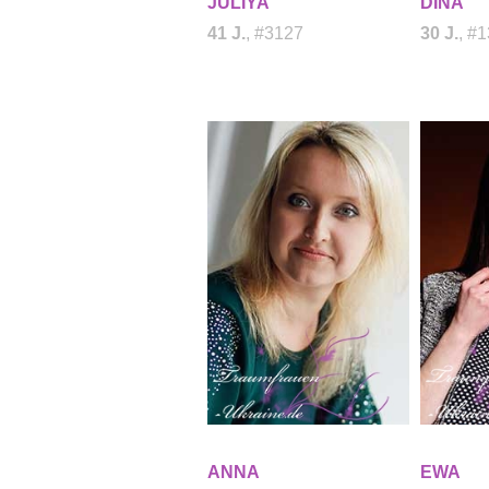
JULIYA
DINA
41 J.
, #3127
30 J.
, #
ANNA
EWA