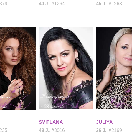
1379
40 J.
, #1264
45 J.
, #1268
SVITLANA
JULIYA
1235
48 J.
, #3016
36 J.
, #2169