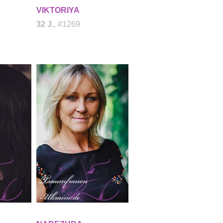
VIKTORIYA
32 J.
, #1269