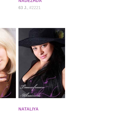
NADEZHDA
63 J.
, #2221
NATALIYA