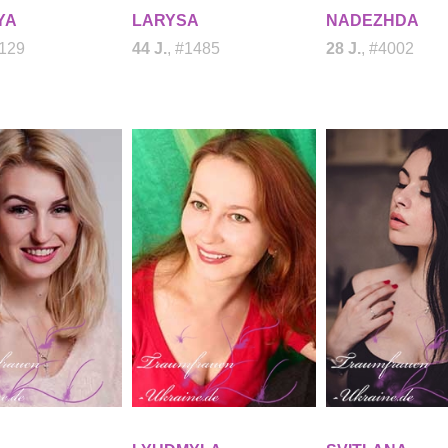
YA
LARYSA
NADEZHDA
2129
44 J.
, #1485
28 J.
, #4002