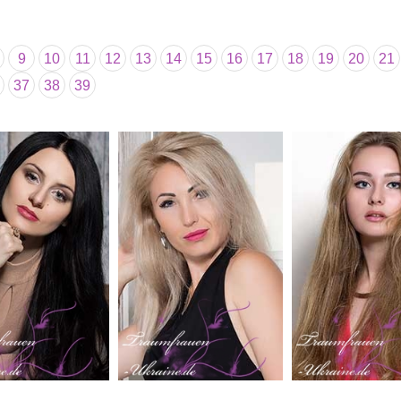
9
10
11
12
13
14
15
16
17
18
19
20
21
37
38
39