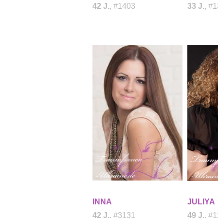
42 J.
, #1403
33 J.
, #
INNA
JULIYA
42 J.
, #3131
49 J.
, #