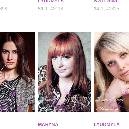
LYUDMYLA
SVITLANA
1398
50 J.
, #3118
34 J.
, #1325
MARYNA
LYUDMYLA