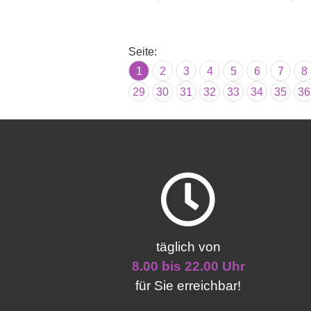
Seite:
1
2
3
4
5
6
7
8
29
30
31
32
33
34
35
36
täglich von
8.00 bis 22.00 Uhr
für Sie erreichbar!