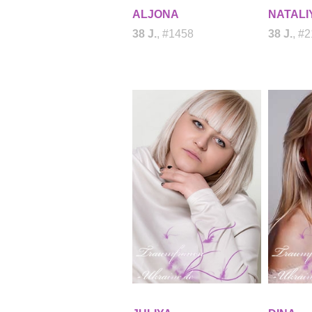
ALJONA
NATALI
38 J.
, #1458
38 J.
, #