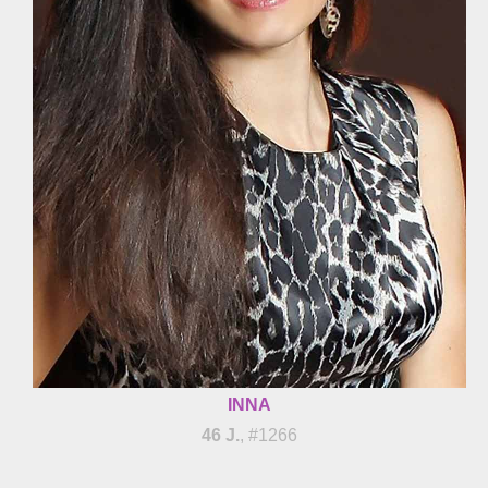
INNA
46 J.
, #1266