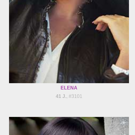
ELENA
41 J.
, #3101