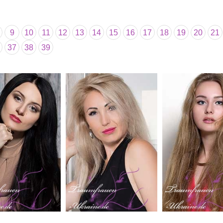
9
10
11
12
13
14
15
16
17
18
19
20
21
37
38
39