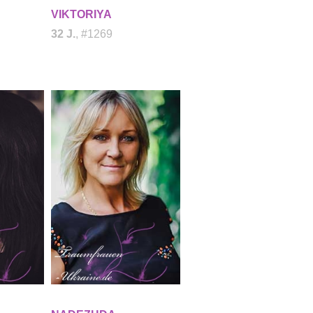
VIKTORIYA
32 J.
, #1269