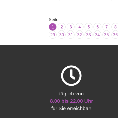
Seite:
1
2
3
4
5
6
7
8
29
30
31
32
33
34
35
36
täglich von
8.00 bis 22.00 Uhr
für Sie erreichbar!