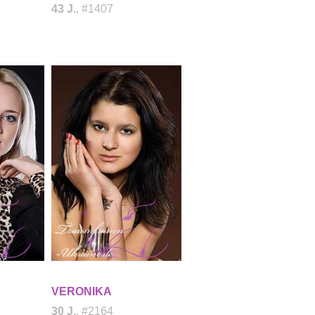
43 J.
, #1407
VERONIKA
30 J.
, #2164