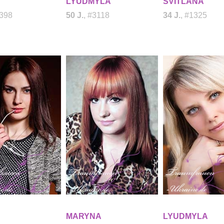
LYUDMYLA
SVITLANA
1398
50 J.
, #3118
34 J.
, #1325
MARYNA
LYUDMYLA