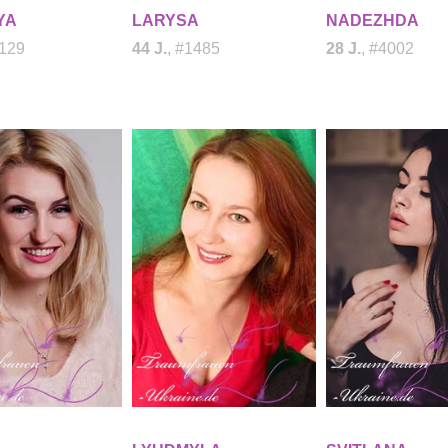
YA
LARYSA
NADEZHDA
2129
44 J.
, #1485
28 J.
, #4002