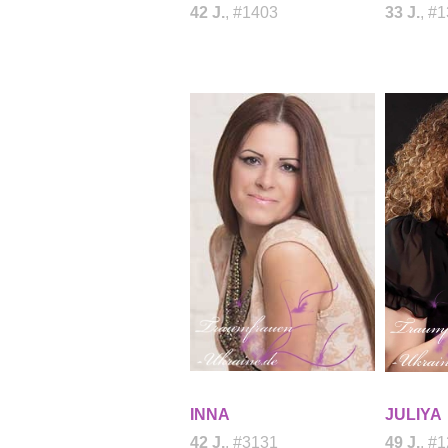
42 J.
, #1403
33 J.
, #
INNA
JULIYA
42 J.
, #3131
49 J.
, #