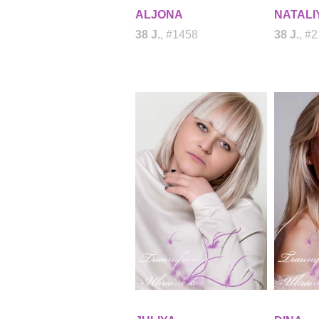
ALJONA
NATALI
38 J.
, #1458
38 J.
, #