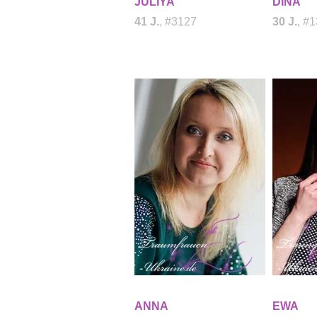
JULIYA
DINA
41 J.
, #3127
30 J.
, #
ANNA
EWA