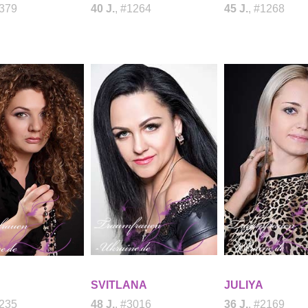
1379
40 J.
, #1264
45 J.
, #1268
SVITLANA
JULIYA
1235
48 J.
, #3016
36 J.
, #2169