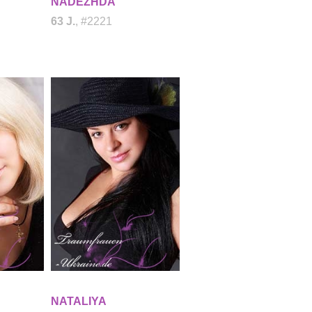
NADEZHDA
63 J.
, #2221
NATALIYA